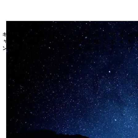
目
一
杯
使
っ
て
感
じ
る
、
自
然
体
験
型
フ
ァ
ミ
リ
ー
キ
ャ
ン
プ
場
。
を
四
季
そ
れ
ぞ
れ
の
魅
力
を
五
感
と
身
体
。