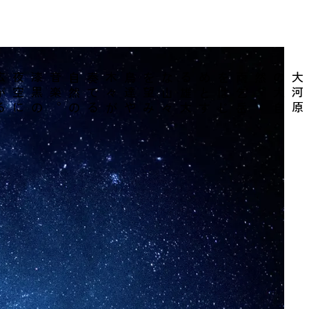
漆
黒
の
夜
空
に
広
が
る
満
天
の
星
々
。
鳥
達
や
木
々
が
奏
で
る
自
然
の
音
楽
み
雨
乞
岳
を
は
じ
め
と
す
る
雄
大
な
山
々
を
望
。