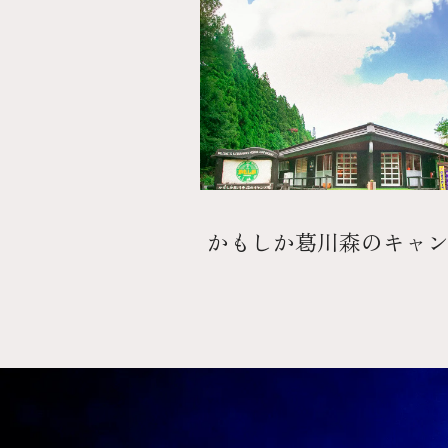
かもしか葛川
森のキャ