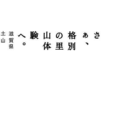
滋
賀
県
土
山
大
河
原
の
大
自
然
さぁ
、
格
別
の
里
山
体
験へ
。